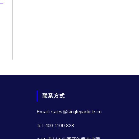
联系方式
Email: sales@singleparticle.cn
Tel: 400-1100-828