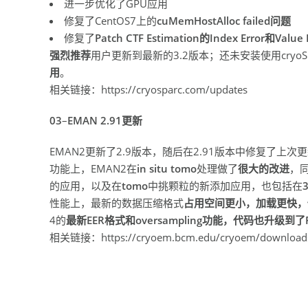
进一步优化了GPU应用
修复了CentOS7上的
cuMemHostAlloc failed问题
修复了
Patch CTF Estimation的Index Error和Value
强烈推荐
用户更新到最新的3.2版本；还未安装使用cryoS
用
。
相关链接：https://cryosparc.com/updates
03
–
EMAN 2.91更新
EMAN2更新了2.9版本，随后在2.91版本中修复了上次更
功能上，EMAN2在
in situ tomo
处理做了
很大的改进
，
的应用，以及在
tomo
中挑颗粒的新添加应用，也包括在
性能上，最新的数据压缩格式
占用空间更小，加载更快，
4的
最新EER格式和oversampling功能，代码也升级到了P
相关链接：https://cryoem.bcm.edu/cryoem/downloads