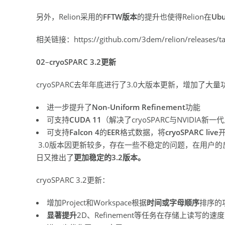
另外，Relion采用的
FFTW版本
的提升也使得Relion在
Ub
相关链接：https://github.com/3dem/relion/releases/ta
02
–
cryoSPARC 3.2更新
cryoSPARC去年年底进行了3.0大版本更新，增加了大
进一步提升了
Non-Uniform Refinement
功能
可支持
CUDA 11
（解决了cryoSPARC与NVIDIA新
可支持
Falcon 4
的
EER
格式数据，将
cryoSPARC live
3.0版本因更新较多，存在一些不稳定的问题，在用户的反
日又推出了
更加稳定的3.2版本。
cryoSPARC 3.2更新：
增加Project和Workspace根据
时间或字母顺序
排序的
显著提升
2D、Refinement等任务在存储上读写的速度，